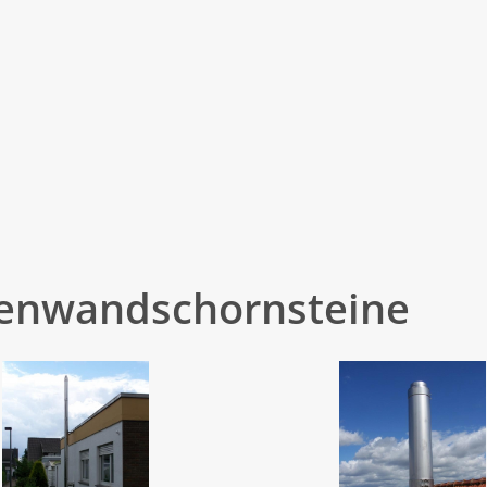
ßenwandschornsteine